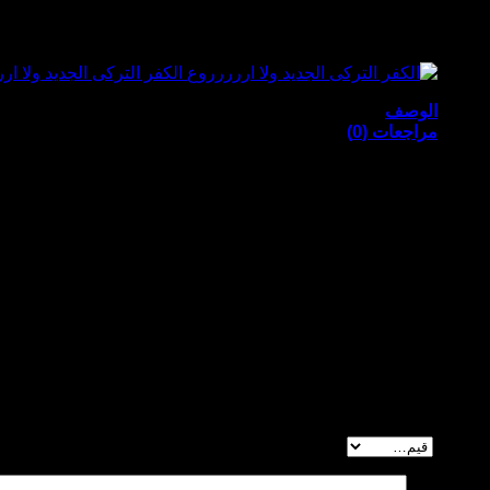
خااااالص
قد يعجبك أيضاً…
احدث
كفر
ركنة
الكفر التركى الجديد ولا ار
جوبلان
الوصف
جاكار
مراجعات (0)
الخامه التقيلة
غير اللى موجود فالسوق
الوان تناسب جميع الديكورات و الازواق
دلعي بيتك في العيد
وبدلّي شكل ركنتك مع كل عزومة بين أطقم المفروشات مع فيرست تصام
اطلبي دلوقتي معانا من خلال
المراجعات
لا توجد مراجعات بعد.
كن أول من يقيم “وصل الكفر الجديد ستايل تانى خااااالص 
تقييمك